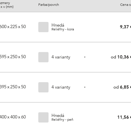
ozmery
Farba/povrch
Cena 
š x v (mm)
Hnedá
600 x 225 x 50
9,37 
Reliéfny - kora
595 x 250 x 50
4 varianty
od
10,36 
395 x 250 x 50
4 varianty
od
6,85 
Hnedá
400 x 400 x 60
11,56 
Reliéfny - peň