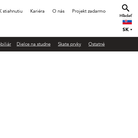
K stiahnutiu
Kariéra
O nás
Projekt zadarmo
Hľadať
SK
biliár
Dielce na studne
Skate prvky
Ostatné