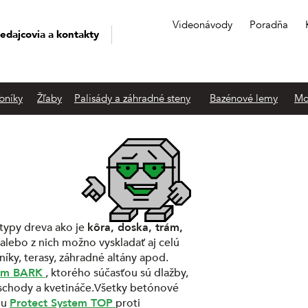
Videonávody
Poradňa
edajcovia a kontakty
bníky
Žľaby
Palisády a záhradné steny
Bazénové lemy
Mo
typy dreva ako je
kôra, doska, trám,
alebo z nich možno vyskladať aj celú
ky, terasy, záhradné altány apod.
ém BARK
, ktorého súčasťou sú dlažby,
, schody a kvetináče.Všetky betónové
ou
Protect System TOP
proti