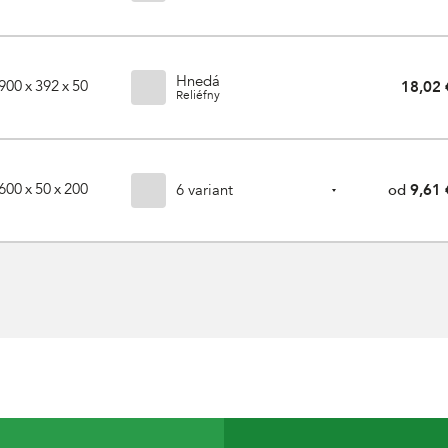
Hnedá
900 x 392 x 50
18,02 
Reliéfny
600 x 50 x 200
6 variant
od
9,61 