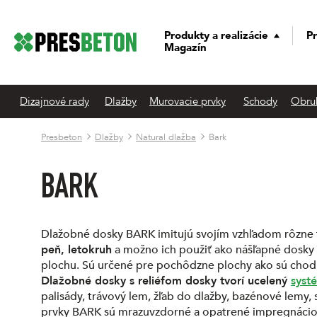
Produkty a realizácie
Pr
Magazín
Dizajnové rady
Dlažby
Murovacie prvky
Schody
Obru
Presbeton
Dlažby
Natural dlažba
Bark
BARK
Dlažobné dosky BARK imitujú svojím vzhľadom rôzne 
peň, letokruh
a možno ich použiť ako nášľapné dosky 
plochu. Sú určené pre pochôdzne plochy ako sú chodní
Dlažobné dosky s reliéfom dosky tvorí ucelený
syst
palisády, trávový lem, žľab do dlažby, bazénové lemy
prvky BARK sú mrazuvzdorné a opatrené impregnáci