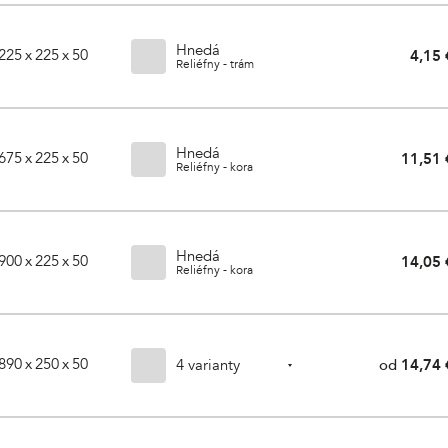
Hnedá
225 x 225 x 50
4,15 
Reliéfny - trám
Hnedá
675 x 225 x 50
11,51 
Reliéfny - kora
Hnedá
900 x 225 x 50
14,05 
Reliéfny - kora
890 x 250 x 50
4 varianty
od
14,74 