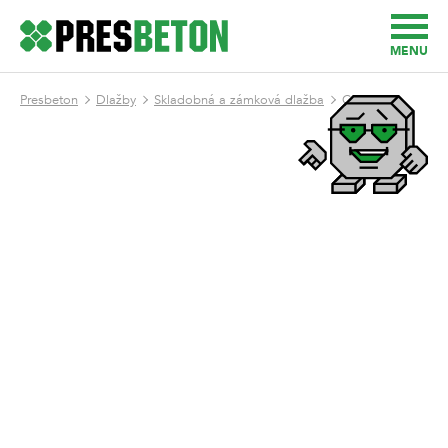
MENU
Presbeton
Dlažby
Skladobná a zámková dlažba
Calipso