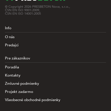
© Copyright
2026
PRESBETON Nova, s.r.o.,
ČSN EN ISO 9001:2009,
ČSN EN ISO 14001:2005
Info
O nás
Predajci
Pre zákazníkov
Poradňa
Kontakty
Zmluvné podmienky
Projekt zadarmo
Všeobecné obchodné podmienky