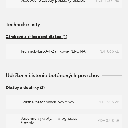
Všeobecné zásady pokládky dlažieb
PDF 1.59 MB
Technické listy
Zámková a skladobná dlažba
(
1
)
TechnickyList-A4-Zamkova-PERONA
PDF 866 kB
Údržba a čistenie betónových povrchov
Dlažby a doplnky
(
2
)
Údržba betónových povrchov
PDF 28.5 kB
Vápenné výkvety, impregnácia,
PDF 32.8 kB
čistenie