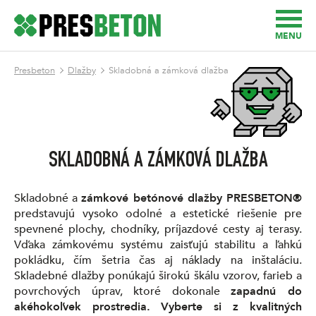
MENU
Presbeton
Dlažby
Skladobná a zámková dlažba
SKLADOBNÁ A ZÁMKOVÁ DLAŽBA
Skladobné a
zámkové betónové dlažby PRESBETON®
predstavujú vysoko odolné a estetické riešenie pre
spevnené plochy, chodníky, príjazdové cesty aj terasy.
Vďaka zámkovému systému zaisťujú stabilitu a ľahkú
pokládku, čím šetria čas aj náklady na inštaláciu.
Skladebné dlažby ponúkajú širokú škálu vzorov, farieb a
povrchových úprav, ktoré dokonale
zapadnú do
akéhokoľvek prostredia.
Vyberte si z kvalitných