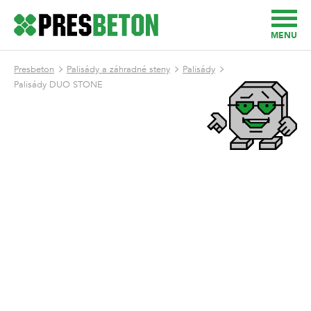
MENU
Presbeton
Palisády a záhradné steny
Palisády
Palisády DUO STONE