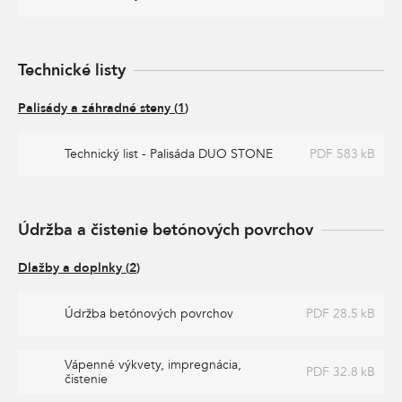
Technické listy
Palisády a záhradné steny
(
1
)
Technický list - Palisáda DUO STONE
PDF 583 kB
Údržba a čistenie betónových povrchov
Dlažby a doplnky
(
2
)
Údržba betónových povrchov
PDF 28.5 kB
Vápenné výkvety, impregnácia,
PDF 32.8 kB
čistenie