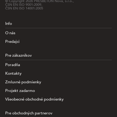
© Copyright
2026
PRESBETON Nova, s.r.o.,
ČSN EN ISO 9001:2009,
ČSN EN ISO 14001:2005
Info
O nás
Predajci
Pre zákazníkov
Poradňa
Kontakty
Zmluvné podmienky
Projekt zadarmo
Všeobecné obchodné podmienky
Pre obchodných partnerov