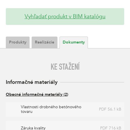
Vyhľadať produkt v BIM katalógu
Produkty
Realizácie
Dokumenty
KE STAŽENÍ
Informačné materiály
Obecné informačné materiály
(
2
)
Vlastnosti drobného betónového
PDF 56.1 kB
tovaru
Záruka kvality
PDF 716 kB