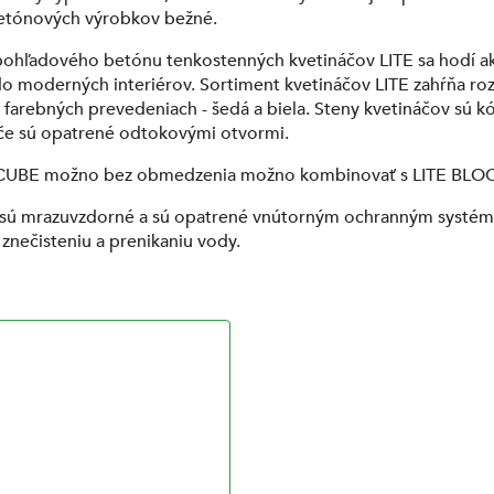
etónových výrobkov bežné.
pohľadového betónu tenkostenných kvetináčov LITE sa hodí a
 do moderných interiérov. Sortiment kvetináčov LITE zahŕňa r
farebných prevedeniach - šedá a biela. Steny kvetináčov sú k
če sú opatrené odtokovými otvormi.
 CUBE možno bez obmedzenia možno kombinovať s LITE BLO
e sú mrazuvzdorné a sú opatrené vnútorným ochranným systé
 znečisteniu a prenikaniu vody.