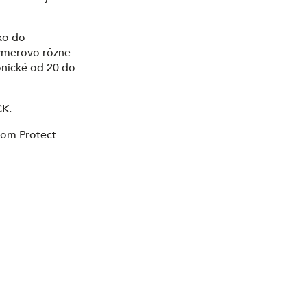
ko do
ozmerovo rôzne
ónické od 20 do
CK.
mom Protect