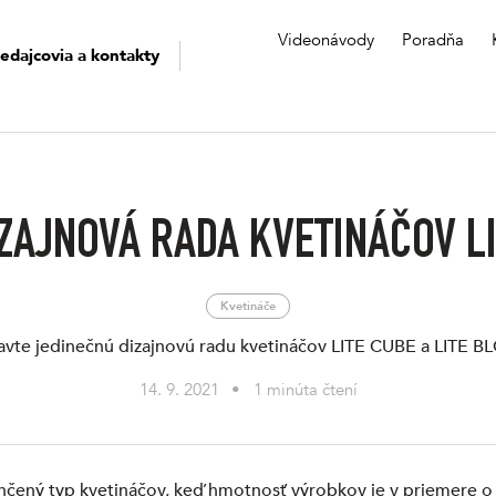
Videonávody
Poradňa
edajcovia a kontakty
ZAJNOVÁ RADA KVETINÁČOV L
Kvetináče
avte jedinečnú dizajnovú radu kvetináčov LITE CUBE a LITE B
14. 9. 2021
•
1 minúta čtení
hčený typ kvetináčov, keď hmotnosť výrobkov je v priemere o