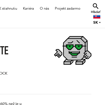
K stiahnutiu
Kariéra
O nás
Projekt zadarmo
Hľadať
SK
ITE
LOCK
 60% než je u