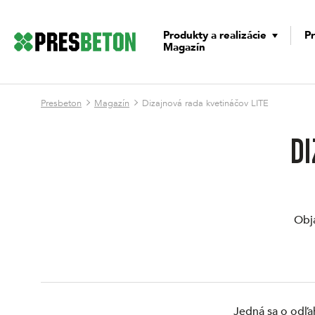
Produkty a realizácie
Pr
Magazín
Presbeton
Magazín
Dizajnová rada kvetináčov LITE
DI
Obj
Jedná sa o odľa