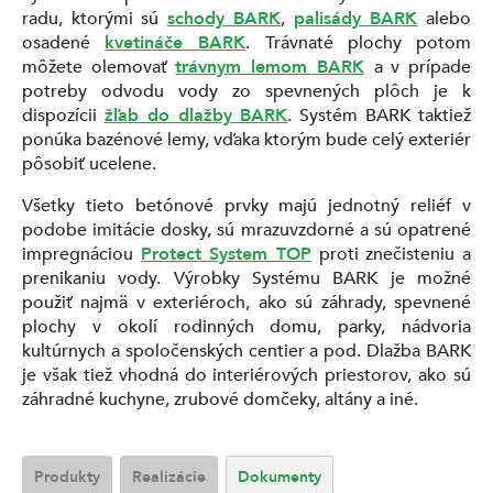
radu, ktorými sú
schody BARK
,
palisády BARK
alebo
osadené
kvetináče BARK
. Trávnaté plochy potom
môžete olemovať
trávnym lemom BARK
a v prípade
potreby odvodu vody zo spevnených plôch je k
dispozícii
žľab do dlažby BARK
. Systém BARK taktiež
ponúka bazénové lemy, vďaka ktorým bude celý exteriér
pôsobiť ucelene.
Všetky tieto betónové prvky majú jednotný reliéf v
podobe imitácie dosky, sú mrazuvzdorné a sú opatrené
impregnáciou
Protect System TOP
proti znečisteniu a
prenikaniu vody. Výrobky Systému BARK je možné
použiť najmä v exteriéroch, ako sú záhrady, spevnené
plochy v okolí rodinných domu, parky, nádvoria
kultúrnych a spoločenských centier a pod. Dlažba BARK
je však tiež vhodná do interiérových priestorov, ako sú
záhradné kuchyne, zrubové domčeky, altány a iné.
Produkty
Realizácie
Dokumenty