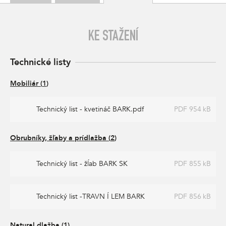
KE STAŽENÍ
Technické listy
Mobiliár
(
1
)
Technický list - kvetináč BARK.pdf
PDF 954 kB
Obrubníky, žľaby a prídlažba
(
2
)
Technický list - žĺab BARK SK
PDF 855 kB
Technický list -TRAVN Í LEM BARK
PDF 856 kB
Natural dlažba
(
1
)