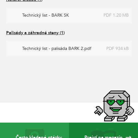
Technický list - BARK SK
PDF 1.20 MB
Palisády a záhradné steny
(
1
)
Technický list - palisáda BARK 2.pdf
PDF 934 kB
Často kladené otázky
Prejsť na magazín