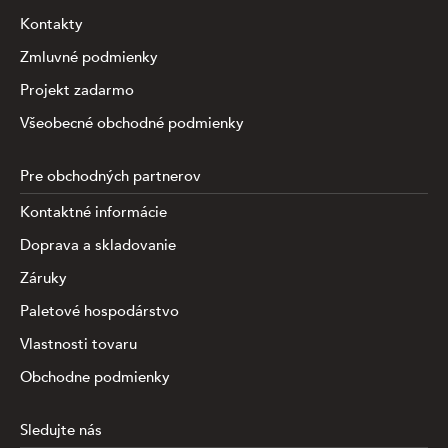
Kontakty
Zmluvné podmienky
Projekt zadarmo
Všeobecné obchodné podmienky
Pre obchodných partnerov
Kontaktné informácie
Doprava a skladovanie
Záruky
Paletové hospodárstvo
Vlastnosti tovaru
Obchodne podmienky
Sledujte nás
Táto stránka využíva súbory cookies na zhromažďovanie a