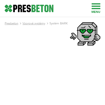
MENU
Presbeton
Vzorové systémy
Systém BARK