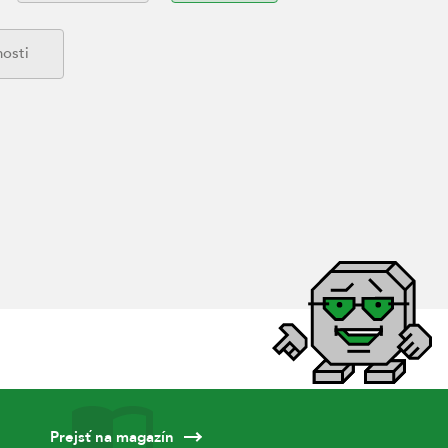
osti
Prejsť na magazín