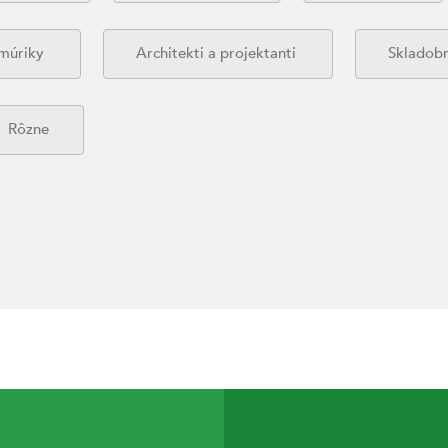
 múriky
Architekti a projektanti
Skladobn
Rôzne