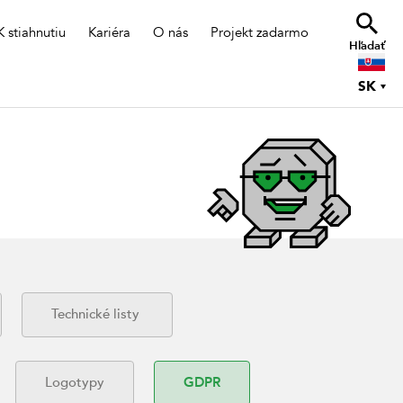
K stiahnutiu
Kariéra
O nás
Projekt zadarmo
Hľadať
SK
Technické listy
Logotypy
GDPR