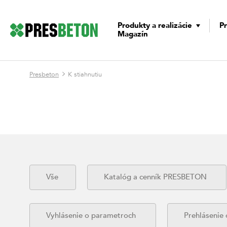
Produkty a realizácie
Pr
Magazín
Presbeton
K stiahnutiu
Vše
Katalóg a cenník PRESBETON
Vyhlásenie o parametroch
Prehlásenie