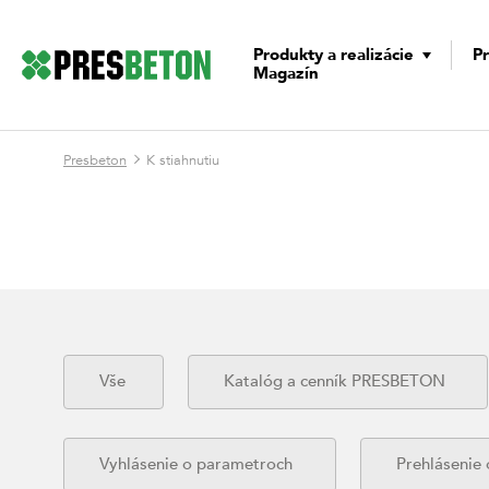
Produkty a realizácie
Pr
Magazín
Presbeton
K stiahnutiu
Vše
Katalóg a cenník PRESBETON
Vyhlásenie o parametroch
Prehlásenie