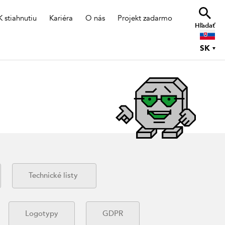
K stiahnutiu
Kariéra
O nás
Projekt zadarmo
Hľadať
SK
Technické listy
Logotypy
GDPR