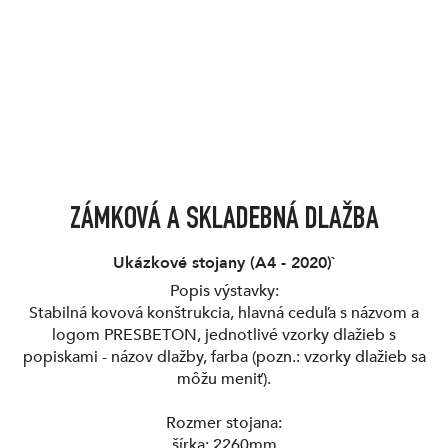
ZÁMKOVÁ A SKLADEBNÁ DLAŽBA
Ukázkové stojany
(
A4 - 2020
)`
Popis výstavky:
Stabilná kovová konštrukcia, hlavná ceduľa s názvom a
logom PRESBETON, jednotlivé vzorky dlažieb s
popiskami - názov dlažby, farba (pozn.: vzorky dlažieb sa
môžu meniť).
Rozmer stojana:
šírka: 2260mm