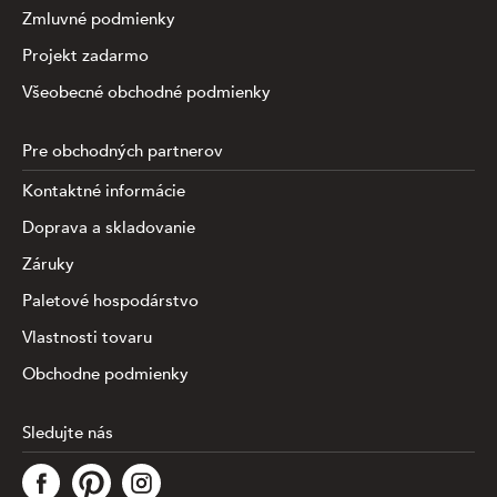
Zmluvné podmienky
Projekt zadarmo
Všeobecné obchodné podmienky
Pre obchodných partnerov
Kontaktné informácie
Doprava a skladovanie
Záruky
Paletové hospodárstvo
Vlastnosti tovaru
Obchodne podmienky
Sledujte nás
Táto stránka využíva súbory cookies na zhromažďovanie a
analýzu informácií o výkone a používaní webu,
zabezpečenie fungovania funkcií zo sociálnych médií