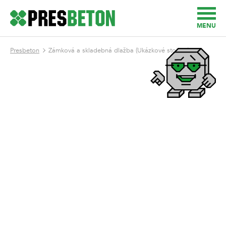
MENU
Presbeton
Zámková a skladebná dlažba (Ukázkové stojany)