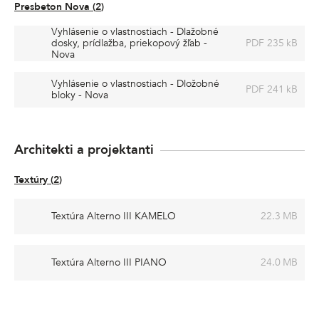
Presbeton Nova
(
2
)
Vyhlásenie o vlastnostiach - Dlažobné
dosky, prídlažba, priekopový žľab -
PDF 235 kB
Nova
Vyhlásenie o vlastnostiach - Dložobné
PDF 241 kB
bloky - Nova
Architekti a projektanti
Textúry
(
2
)
Textúra Alterno III KAMELO
22.3 MB
Textúra Alterno III PIANO
24.0 MB