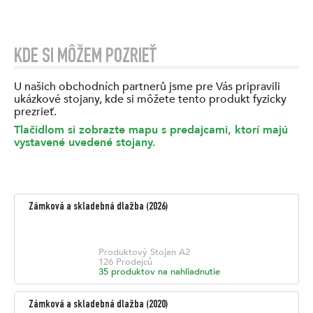
KDE SI MÔŽEM POZRIEŤ
U našich obchodních partnerů jsme pre Vás pripravili
ukázkové stojany, kde si môžete tento produkt fyzicky
prezrieť.
Tlačidlom si zobrazte mapu s predajcami, ktorí majú
vystavené uvedené stojany.
Zámková a skladebná dlažba
(
2026
)
Produktový Stojan
A2
126
Prodejců
35
produktov na nahliadnutie
Zámková a skladebná dlažba
(
2020
)