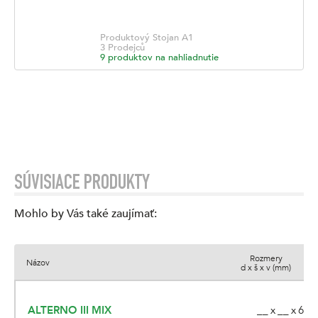
Produktový Stojan
A1
3
Prodejců
9
produktov na nahliadnutie
SÚVISIACE PRODUKTY
Mohlo by Vás také zaujímať
:
Rozmery
Názov
d x š x v (mm)
__ x __ x 60
ALTERNO III MIX