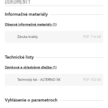
DOKUMENTY
Informačné materiály
Obecné informačné materiály
(
1
)
Záruka kvality
PDF 716 kB
Technické listy
Zámková a skladobná dlažba
(
1
)
Technický list - ALTERNO SK
PDF 703 kB
Vyhlásenie o parametroch