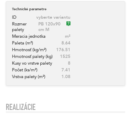
Technické parametre
ID
vyberte variantu
Rozmer
PB 120x90
palety
cm M
Meracia jednotka
m²
Paleta (m²)
8.64
Hmotnosť (kg/m²)
176.51
Hmotnosť palety (kg)
1525
Kusy vo vrstve palety
8
Počet (ks/m²)
7.41
Vrstva palety (m²)
1.08
REALIZÁCIE