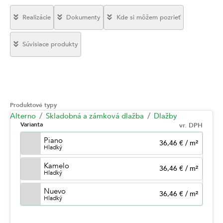
Realizácie
Dokumenty
Kde si môžem pozrieť
Súvisiace produkty
Produktové typy
Alterno
Skladobná a zámková dlažba
Dlažby
Varianta
vr. DPH
Piano
36,46 €
/
m²
Hladký
Kamelo
36,46 €
/
m²
Hladký
Nuevo
36,46 €
/
m²
Hladký