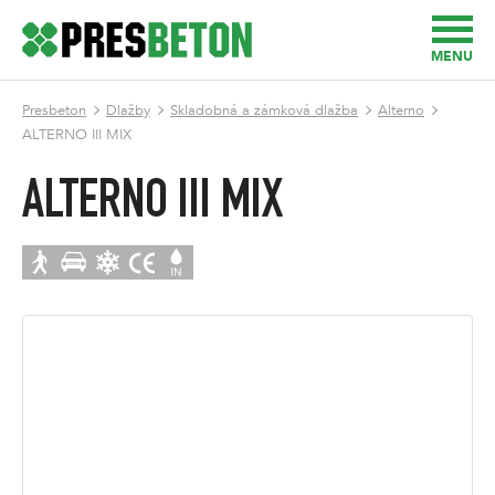
MENU
Presbeton
Dlažby
Skladobná a zámková dlažba
Alterno
ALTERNO III MIX
ALTERNO III MIX