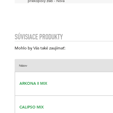
priekopový žľab - Nova
SÚVISIACE PRODUKTY
Mohlo by Vás také zaujímať
:
Názov
ARKONA II MIX
CALIPSO MIX