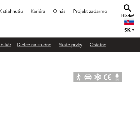
K stiahnutiu
Kariéra
O nás
Projekt zadarmo
Hľadať
SK
biliár
Dielce na studne
Skate prvky
Ostatné