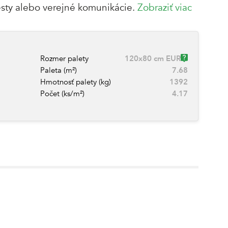
esty alebo verejné komunikácie.
Zobraziť viac
Rozmer palety
120x80 cm EUR
Paleta (m²)
7.68
Hmotnosť palety (kg)
1392
Počet (ks/m²)
4.17