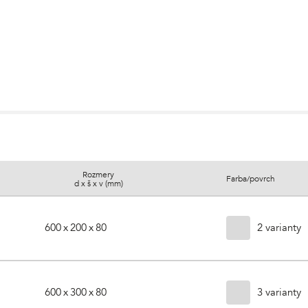
Rozmery
Farba/povrch
d x š x v (mm)
2 varianty
600 x 200 x 80
3 varianty
600 x 300 x 80