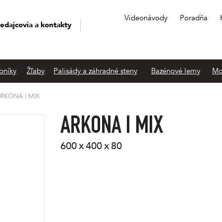
Videonávody
Poradňa
edajcovia a kontakty
bníky
Žľaby
Palisády a záhradné steny
Bazénové lemy
Mo
RKONA I MIX
ARKONA I MIX
600 x 400 x 80