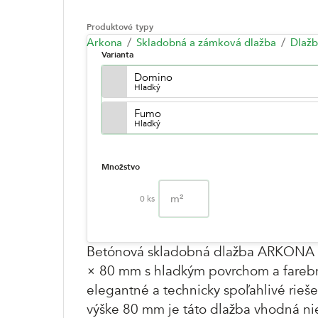
Produktové typy
Arkona
Skladobná a zámková dlažba
Dlaž
Varianta
Domino
Hladký
Fumo
Hladký
Množstvo
m²
0
ks
Betónová skladobná dlažba ARKONA I
× 80 mm s hladkým povrchom a farebn
elegantné a technicky spoľahlivé rieš
výške 80 mm je táto dlažba vhodná nie