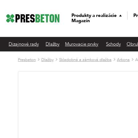
Produkty a realizácie
Pr
Magazín
Dizajnové rady
Dlažby
Murovacie prvky
Schody
Obru
Presbeton
Dlažby
Skladobná a zámková dlažba
Arkona
A