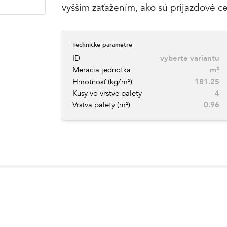
vyšším zaťažením, ako sú príjazdové c
Technické parametre
ID
vyberte variantu
Meracia jednotka
m²
Hmotnosť (kg/m²)
181.25
Kusy vo vrstve palety
4
Vrstva palety (m²)
0.96