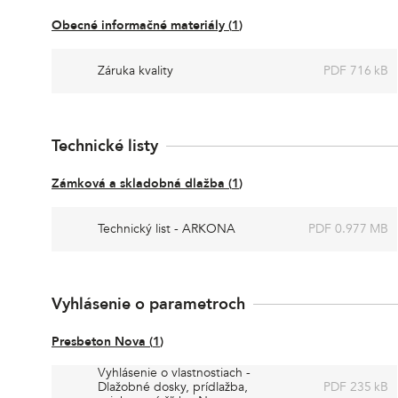
Obecné informačné materiály
(
1
)
Záruka kvality
PDF 716 kB
Technické listy
Zámková a skladobná dlažba
(
1
)
Technický list - ARKONA
PDF 0.977 MB
Vyhlásenie o parametroch
Presbeton Nova
(
1
)
Vyhlásenie o vlastnostiach -
Dlažobné dosky, prídlažba,
PDF 235 kB