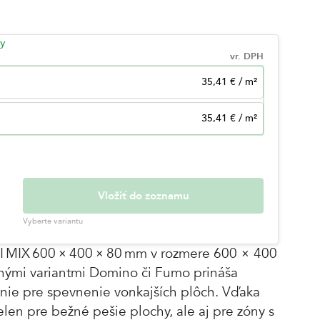
by
vr. DPH
35,41 €
/
m²
35,41 €
/
m²
Vložiť do zoznamu
Vyberte variantu
 MIX 600 × 400 × 80 mm v rozmere 600 × 400
ými variantmi Domino či Fumo prináša
enie pre spevnenie vonkajších plôch. Vďaka
len pre bežné pešie plochy, ale aj pre zóny s