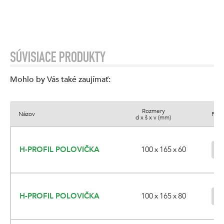
SÚVISIACE PRODUKTY
Mohlo by Vás také zaujímať
:
Rozmery
Názov
Farb
d x š x v (mm)
100 x 165 x 60
H-PROFIL POLOVIČKA
100 x 165 x 80
H-PROFIL POLOVIČKA