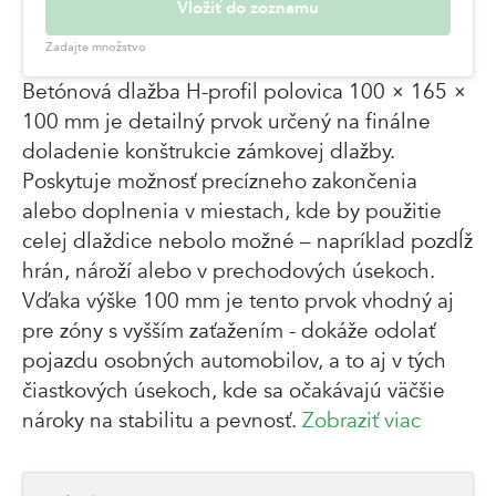
Vložiť do zoznamu
Zadajte množstvo
Betónová dlažba H-profil polovica 100 × 165 ×
100 mm je detailný prvok určený na finálne
doladenie konštrukcie zámkovej dlažby.
Poskytuje možnosť precízneho zakončenia
alebo doplnenia v miestach, kde by použitie
celej dlaždice nebolo možné – napríklad pozdĺž
hrán, nároží alebo v prechodových úsekoch.
Vďaka výške 100 mm je tento prvok vhodný aj
pre zóny s vyšším zaťažením - dokáže odolať
pojazdu osobných automobilov, a to aj v tých
čiastkových úsekoch, kde sa očakávajú väčšie
nároky na stabilitu a pevnosť.
Zobraziť viac