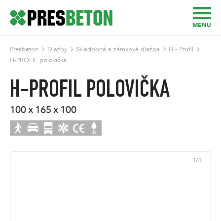
MENU
Presbeton
Dlažby
Skladobná a zámková dlažba
H - Profil
H-PROFIL polovička
H-PROFIL POLOVIČKA
100 x 165 x 100
1
/
3