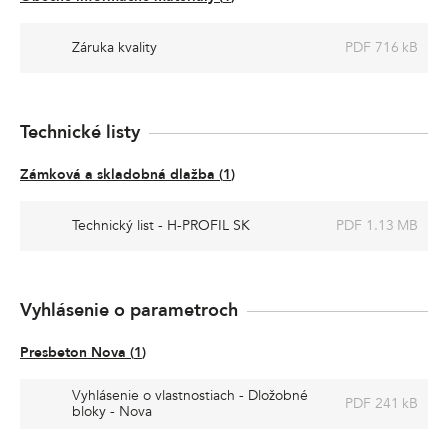
Záruka kvality
PDF 716 kB
Technické listy
Zámková a skladobná dlažba
(
1
)
Technický list - H-PROFIL SK
PDF 1.13 MB
Vyhlásenie o parametroch
Presbeton Nova
(
1
)
Vyhlásenie o vlastnostiach - Dložobné
PDF 241 kB
bloky - Nova