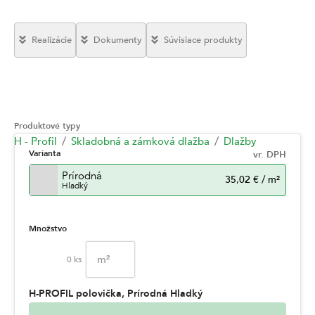
Realizácie
Dokumenty
Súvisiace produkty
Produktové typy
H - Profil
Skladobná a zámková dlažba
Dlažby
Varianta
vr. DPH
Prírodná
35,02 €
/
m²
Hladký
Množstvo
m²
0
ks
H-PROFIL polovička, Prírodná Hladký