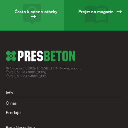
Často kladené otázky
Prejsť na magazín
© Copyright
2026
PRESBETON Nova, s.r.o.,
ČSN EN ISO 9001:2009,
ČSN EN ISO 14001:2005
Info
O nás
Predajci
Pre zákazníkov