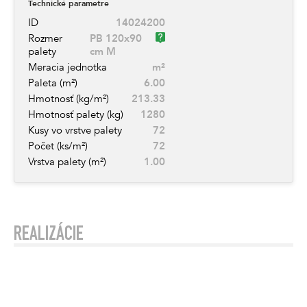
Technické parametre
ID
14024200
Rozmer
PB 120x90
palety
cm M
Meracia jednotka
m²
Paleta (m²)
6.00
Hmotnosť (kg/m²)
213.33
Hmotnosť palety (kg)
1280
Kusy vo vrstve palety
72
Počet (ks/m²)
72
Vrstva palety (m²)
1.00
REALIZÁCIE