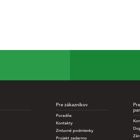
Pre zákazníkov
Pr
pa
Poradňa
alýzu informácií
Kon
Kontakty
í zo sociálnych
Dop
hcete bližšie
Zmluvné podmienky
Zár
te prosím na odkaz
Projekt zadarmo