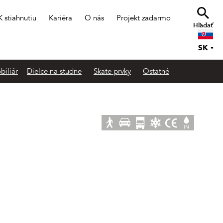
K stiahnutiu
Kariéra
O nás
Projekt zadarmo
Hľadať
SK
biliár
Dielce na studne
Skate prvky
Ostatné