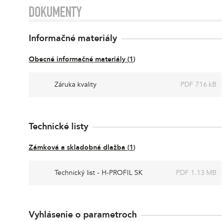
DOKUMENTY
Informačné materiály
Obecné informačné materiály
(
1
)
Záruka kvality
PDF 716 kB
Technické listy
Zámková a skladobná dlažba
(
1
)
Technický list - H-PROFIL SK
PDF 1.13 MB
Vyhlásenie o parametroch