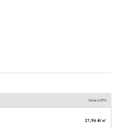
Cena s DPH
21,96 €/㎡