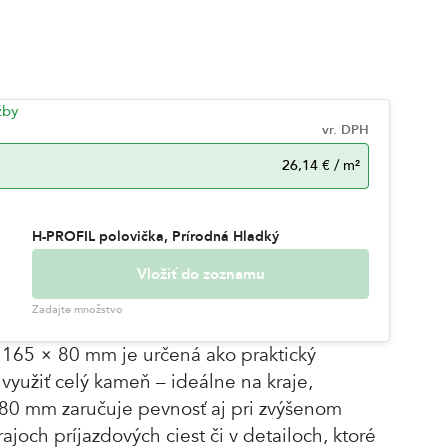
žby
vr. DPH
26,14 €
/
m²
H-PROFIL polovička, Prírodná Hladký
Vložiť do zoznamu
Zadajte množstvo
165 × 80 mm je určená ako praktický
využiť celý kameň – ideálne na kraje,
 80 mm zaručuje pevnosť aj pri zvýšenom
rajoch príjazdových ciest či v detailoch, ktoré