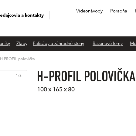
Videonávody
Poradňa
edajcovia a kontakty
bníky
Žľaby
Palisády a záhradné steny
Bazénové lemy
Mo
H-PROFIL polovička
H-PROFIL POLOVIČKA
1
/
3
100 x 165 x 80