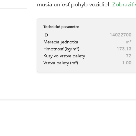
musia uniesť pohyb vozidiel.
Zobraziť 
Technické parametre
ID
14022700
Meracia jednotka
m²
Hmotnosť (kg/m²)
173.13
Kusy vo vrstve palety
72
Vrstva palety (m²)
1.00