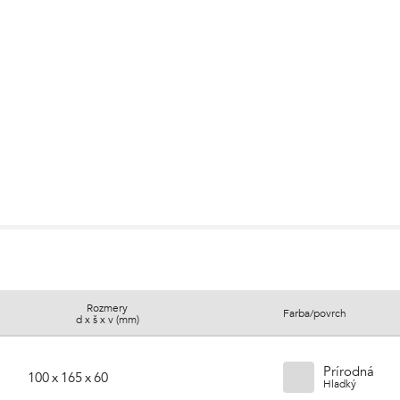
Rozmery
Farba/povrch
d x š x v (mm)
Prírodná
100 x 165 x 60
Hladký