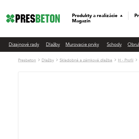
Produkty a realizácie
Pr
Magazín
Dizajnové rady
Dlažby
Murovacie prvky
Schody
Obru
Presbeton
Dlažby
Skladobná a zámková dlažba
H - Profil