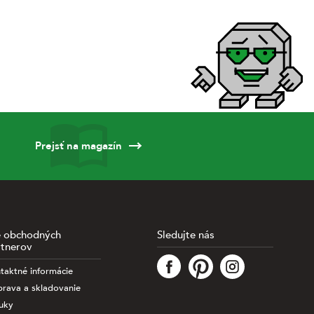
Prejsť na magazín
e obchodných
Sledujte nás
rtnerov
taktné informácie
rava a skladovanie
uky