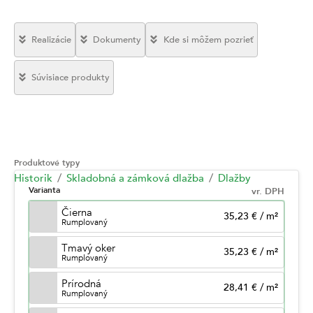
Realizácie
Dokumenty
Kde si môžem pozrieť
Súvisiace produkty
Produktové typy
Historik
Skladobná a zámková dlažba
Dlažby
Varianta
vr. DPH
Čierna
35,23 €
/
m²
Rumplovaný
Tmavý oker
35,23 €
/
m²
Rumplovaný
Prírodná
28,41 €
/
m²
Rumplovaný