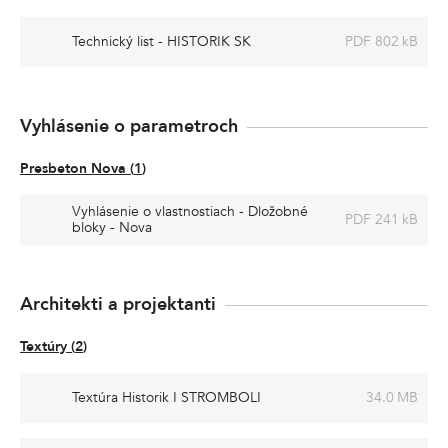
Technický list - HISTORIK SK
PDF 802 kB
Vyhlásenie o parametroch
Presbeton Nova
(
1
)
Vyhlásenie o vlastnostiach - Dložobné
PDF 241 kB
bloky - Nova
Architekti a projektanti
Textúry
(
2
)
Textúra Historik I STROMBOLI
34.0 MB