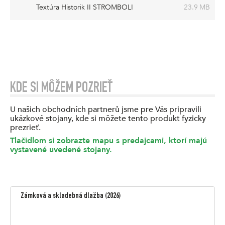
Textúra Historik II STROMBOLI
23.9 MB
KDE SI MÔŽEM POZRIEŤ
U našich obchodních partnerů jsme pre Vás pripravili
ukázkové stojany, kde si môžete tento produkt fyzicky
prezrieť.
Tlačidlom si zobrazte mapu s predajcami, ktorí majú
vystavené uvedené stojany.
Zámková a skladebná dlažba
(
2026
)