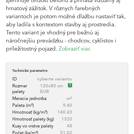
zjemňuje tvrdosť betónu a prináša vizuálny aj
hmatový zážitok. V rôznych farebných
variantoch je potom možné dlažbu nastaviť tak,
aby ladila s kontextom stavby aj prostredia.
Tento variant je vhodný pre bežnú aj
náročnejšiu prevádzku - chodcov, cyklistov i
príležitostný pojazd.
Zobraziť viac
Technické parametre
ID
vyberte variantu
Rozmer
120x80 cm
palety
EUR
Meracia jednotka
m²
Paleta (m²)
9.40
Hmotnosť (kg/m²)
140.43
Hmotnosť palety (kg)
1320
Kusy vo vrstve palety
48
Počet (ks/m²)
51.02