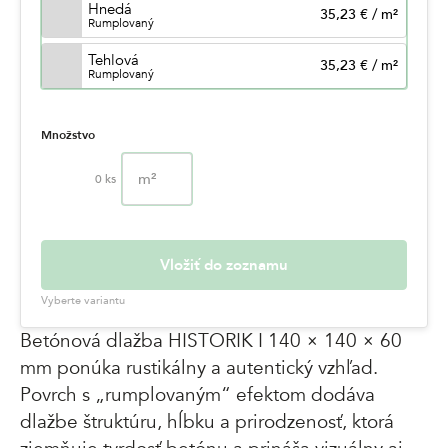
Hnedá
35,23 €
/
m²
Rumplovaný
Tehlová
35,23 €
/
m²
Rumplovaný
Množstvo
m²
0
ks
Vložiť do zoznamu
Vyberte variantu
Betónová dlažba HISTORIK I 140 × 140 × 60
mm ponúka rustikálny a autentický vzhľad.
Povrch s „rumplovaným“ efektom dodáva
dlažbe štruktúru, hĺbku a prirodzenosť, ktorá