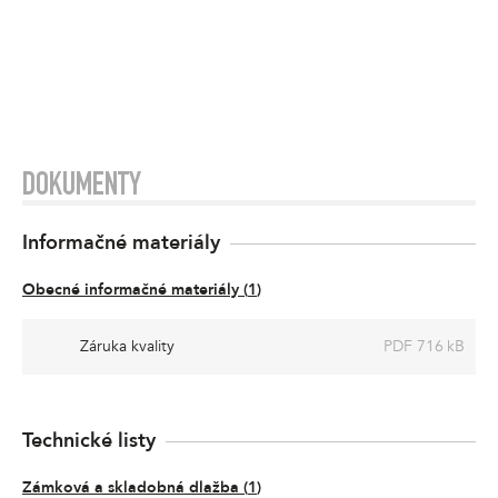
DOKUMENTY
Informačné materiály
Obecné informačné materiály
(
1
)
Záruka kvality
PDF 716 kB
Technické listy
Zámková a skladobná dlažba
(
1
)