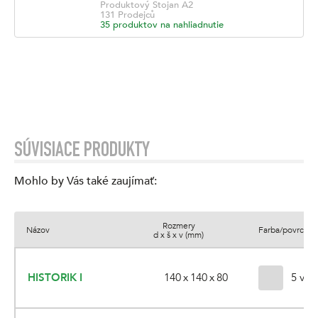
Produktový Stojan
A2
131
Prodejců
35
produktov na nahliadnutie
SÚVISIACE PRODUKTY
Mohlo by Vás také zaujímať
:
Rozmery
Názov
Farba/povrch
d x š x v (mm)
140 x 140 x 80
HISTORIK I
5 vari