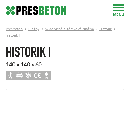
MENU
Presbeton
Dlažby
Skladobná a zámková dlažba
Historik
historik I
HISTORIK I
140 x 140 x 60