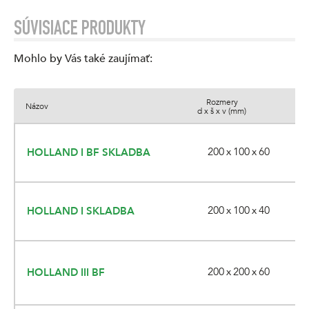
SÚVISIACE PRODUKTY
Mohlo by Vás také zaujímať
:
Rozmery
Názov
Fa
d x š x v (mm)
200 x 100 x 60
HOLLAND I BF SKLADBA
200 x 100 x 40
HOLLAND I SKLADBA
200 x 200 x 60
HOLLAND III BF