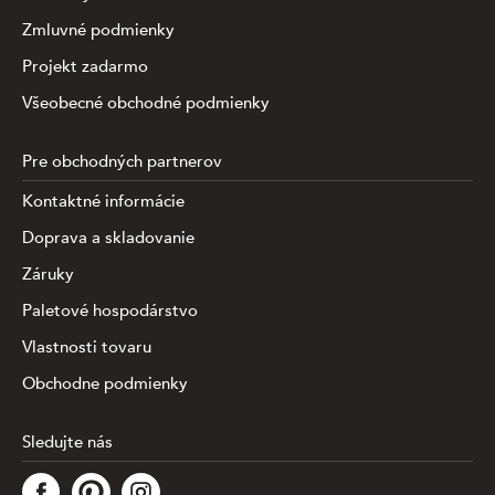
Zmluvné podmienky
Projekt zadarmo
Všeobecné obchodné podmienky
Pre obchodných partnerov
Kontaktné informácie
Doprava a skladovanie
Záruky
Paletové hospodárstvo
Vlastnosti tovaru
Obchodne podmienky
Sledujte nás
Táto stránka využíva súbory cookies na zhromažďovanie a
analýzu informácií o výkone a používaní webu,
zabezpečenie fungovania funkcií zo sociálnych médií