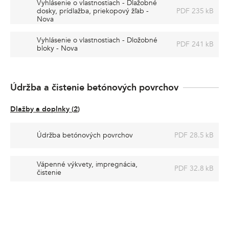
Vyhlásenie o vlastnostiach - Dlažobné
dosky, prídlažba, priekopový žľab -
PDF 235 kB
Nova
Vyhlásenie o vlastnostiach - Dložobné
PDF 241 kB
bloky - Nova
Údržba a čistenie betónových povrchov
Dlažby a doplnky
(
2
)
Údržba betónových povrchov
PDF 28.5 kB
Vápenné výkvety, impregnácia,
PDF 32.8 kB
čistenie