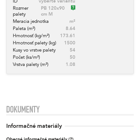
ID
vyberte variantu
Rozmer
PB 120x90
palety
cm M
Meracia jednotka
m²
Paleta (m²)
8.64
Hmotnosť (kg/m²)
173.61
Hmotnosť palety (kg)
1500
Kusy vo vrstve palety
54
Počet (ks/m²)
50
Vrstva palety (m²)
1.08
DOKUMENTY
Informačné materiály
Obecné informačné materiály
(
2
)