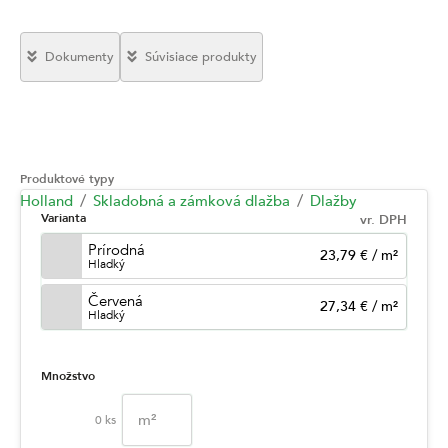
Dokumenty
Súvisiace produkty
Produktové typy
Holland
Skladobná a zámková dlažba
Dlažby
Varianta
vr. DPH
Prírodná
23,79 €
/
m²
Hladký
Červená
27,34 €
/
m²
Hladký
Množstvo
m²
0
ks