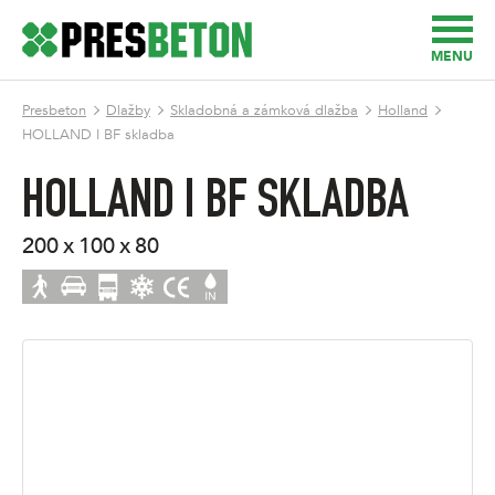
MENU
Presbeton
Dlažby
Skladobná a zámková dlažba
Holland
HOLLAND I BF skladba
HOLLAND I BF SKLADBA
200 x 100 x 80