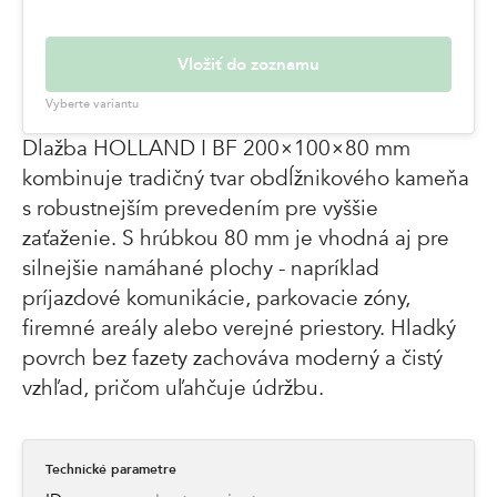
Vložiť do zoznamu
Vyberte variantu
Dlažba HOLLAND I BF 200×100×80 mm
kombinuje tradičný tvar obdĺžnikového kameňa
s robustnejším prevedením pre vyššie
zaťaženie. S hrúbkou 80 mm je vhodná aj pre
silnejšie namáhané plochy - napríklad
príjazdové komunikácie, parkovacie zóny,
firemné areály alebo verejné priestory. Hladký
povrch bez fazety zachováva moderný a čistý
vzhľad, pričom uľahčuje údržbu.
Technické parametre