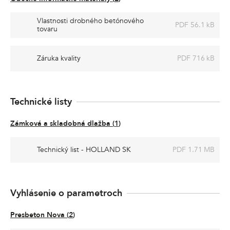
Vlastnosti drobného betónového
PDF 56.1 kB
tovaru
Záruka kvality
PDF 716 kB
Technické listy
Zámková a skladobná dlažba
(
1
)
Technický list - HOLLAND SK
PDF 1.71 MB
Vyhlásenie o parametroch
Presbeton Nova
(
2
)