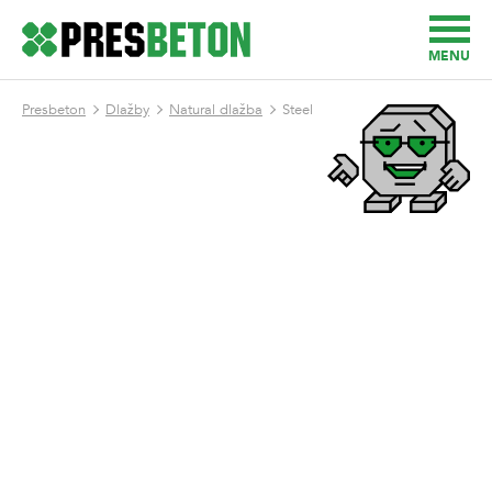
MENU
Presbeton
Dlažby
Natural dlažba
Steel