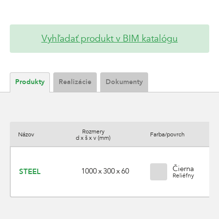
Vyhľadať produkt v BIM katalógu
Produkty
Realizácie
Dokumenty
Rozmery
Názov
Farba/povrch
d x š x v (mm)
Čierna
1000 x 300 x 60
STEEL
Reliéfny