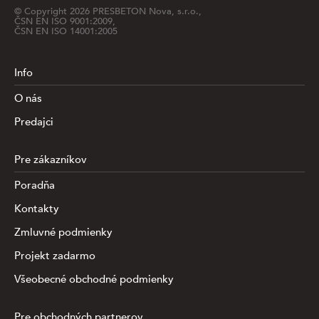
© Copyright
2026
PRESBETON Nova, s.r.o.,
ČSN EN ISO 9001:2009,
ČSN EN ISO 14001:2005
Info
O nás
Predajci
Pre zákazníkov
Poradňa
Kontakty
Zmluvné podmienky
Projekt zadarmo
Všeobecné obchodné podmienky
Pre obchodných partnerov