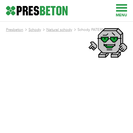
MENU
Presbeton
Schody
Natural schody
Schody PATERN