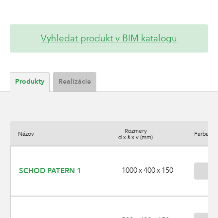
Vyhledat produkt v BIM katalogu
Produkty
Realizácie
Rozmery
Názov
Farba/po
d x š x v (mm)
1000 x 400 x 150
SCHOD PATERN 1