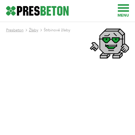
MENU
Presbeton
Žľaby
Štrbinové žľaby