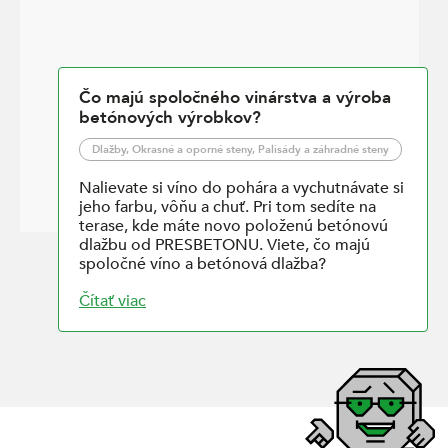
Čo majú spoločného vinárstva a výroba
betónových výrobkov?
Dlažby, Okrasné a oporné steny, Palisády a záhradné steny
Nalievate si víno do pohára a vychutnávate si
jeho farbu, vôňu a chuť. Pri tom sedíte na
terase, kde máte novo položenú betónovú
dlažbu od PRESBETONU. Viete, čo majú
spoločné víno a betónová dlažba?
Čítať viac