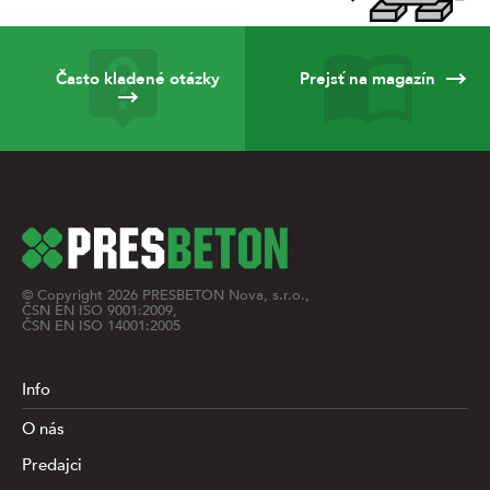
Často kladené otázky
Prejsť na magazín
© Copyright
2026
PRESBETON Nova, s.r.o.,
ČSN EN ISO 9001:2009,
ČSN EN ISO 14001:2005
Info
O nás
Predajci