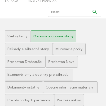
ZÁHRADA
MESTSKÝ MOBILIÁR
Hľadať:
Všetky témy
Okrasné a oporné steny
Palisády a záhradné steny
Murovacie prvky
Presbeton Drahotuše
Presbeton Nova
Bazénové lemy a doplnky pre záhradu
Dokumenty ostatné
Obecné informačné materiály
Pre obchodných partnerov
Pre zákazníkov