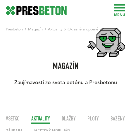
MENU
Presbeton
Magazín
Aktuality
Okrasné a oporné steny
MAGAZÍN
Zaujímavosti zo sveta betónu a Presbetonu
VŠETKO
AKTUALITY
DLAŽBY
PLOTY
BAZÉNY