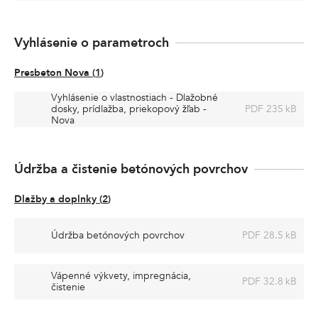
Vyhlásenie o parametroch
Presbeton Nova
(
1
)
Vyhlásenie o vlastnostiach - Dlažobné
dosky, prídlažba, priekopový žľab -
PDF 235 kB
Nova
Údržba a čistenie betónových povrchov
Dlažby a doplnky
(
2
)
Údržba betónových povrchov
PDF 28.5 kB
Vápenné výkvety, impregnácia,
PDF 32.8 kB
čistenie