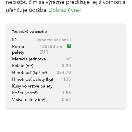
nečistôt, čím sa výrazne predlžuje jej životnosť a
uľahčuje údržba.
Zobraziť viac
Technické parametre
ID
vyberte variantu
Rozmer
120x80 cm
palety
EUR
Meracia jednotka
m²
Paleta (m²)
3.20
Hmotnosť (kg/m²)
354.70
Hmotnosť palety (kg)
1135
Kusy vo vrstve palety
1
Počet (ks/m²)
1.56
Vrstva palety (m²)
0.64