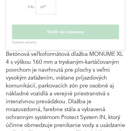
m²
0
ks
Vložiť do zoznamu
Vyberte variantu
Betónová veľkoformátová dlažba MONUME XL
4 s výškou 160 mm a tryskaným-kartáčovaným
povrchom je navrhnutá pre plochy s veľmi
vysokým zaťažením, vrátane príjazdových
komunikácií, parkovacích zón pre osobné aj
nákladné vozidlá a verejné priestranstvá s
intenzívnou prevádzkou. Dlažba je
mrazuvzdorná, farebne stála a vybavená
ochranným systémom Protect System IN, ktorý
účinne obmedzuje prenikanie vody a usádzanie