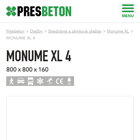
MENU
Presbeton
Dlažby
Skladobná a zámková dlažba
Monume XL
MONUME XL 4
MONUME XL 4
800 x 800 x 160