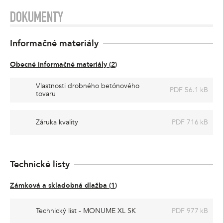
DOKUMENTY
Informačné materiály
Obecné informačné materiály
(
2
)
Vlastnosti drobného betónového
PDF 56.1 kB
tovaru
Záruka kvality
PDF 716 kB
Technické listy
Zámková a skladobná dlažba
(
1
)
Technický list - MONUME XL SK
PDF 977 kB