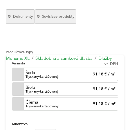
Dokumenty
Súvisiace produkty
Produktové typy
Monume XL
Skladobná a zámková dlažba
Dlažby
Varianta
vr. DPH
Šedá
91,18 €
/
m²
Tryskaný/kartáčovaný
Biela
91,18 €
/
m²
Tryskaný/kartáčovaný
Čierna
91,18 €
/
m²
Tryskaný/kartáčovaný
Množstvo