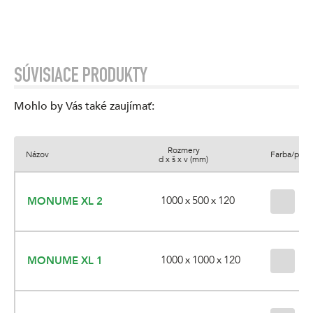
SÚVISIACE PRODUKTY
Mohlo by Vás také zaujímať
:
Rozmery
Názov
Farba/povr
d x š x v (mm)
1000 x 500 x 120
MONUME XL 2
3 
1000 x 1000 x 120
MONUME XL 1
3 