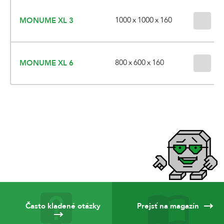
1000 x 1000 x 160
MONUME XL 3
3 
800 x 600 x 160
MONUME XL 6
3 
Často kladené otázky
Prejsť na magazín