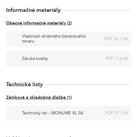
Informačné materiály
Obecné informačné materiály
(
2
)
Vlastnosti drobného betónového
PDF 56.1 kB
tovaru
Záruka kvality
PDF 716 kB
Technické listy
Zámková a skladobná dlažba
(
1
)
Technický list - MONUME XL SK
PDF 977 kB