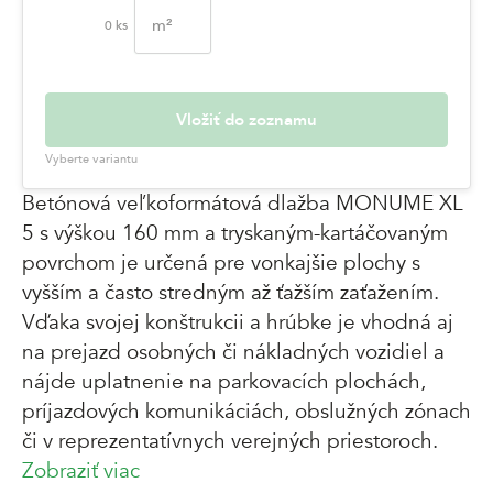
m²
0
ks
Vložiť do zoznamu
Vyberte variantu
Betónová veľkoformátová dlažba MONUME XL
5 s výškou 160 mm a tryskaným-kartáčovaným
povrchom je určená pre vonkajšie plochy s
vyšším a často stredným až ťažším zaťažením.
Vďaka svojej konštrukcii a hrúbke je vhodná aj
na prejazd osobných či nákladných vozidiel a
nájde uplatnenie na parkovacích plochách,
príjazdových komunikáciách, obslužných zónach
či v reprezentatívnych verejných priestoroch.
Zobraziť viac