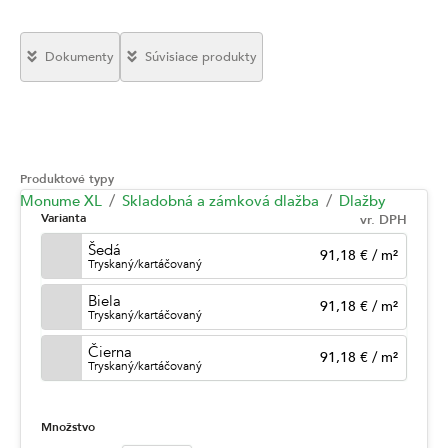
Dokumenty
Súvisiace produkty
Produktové typy
Monume XL
Skladobná a zámková dlažba
Dlažby
Varianta
vr. DPH
Šedá
91,18 €
/
m²
Tryskaný/kartáčovaný
Biela
91,18 €
/
m²
Tryskaný/kartáčovaný
Čierna
91,18 €
/
m²
Tryskaný/kartáčovaný
Množstvo