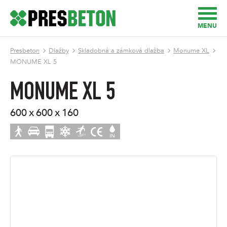
MENU
Presbeton
Dlažby
Skladobná a zámková dlažba
Monume XL
MONUME XL 5
MONUME XL 5
600 x 600 x 160