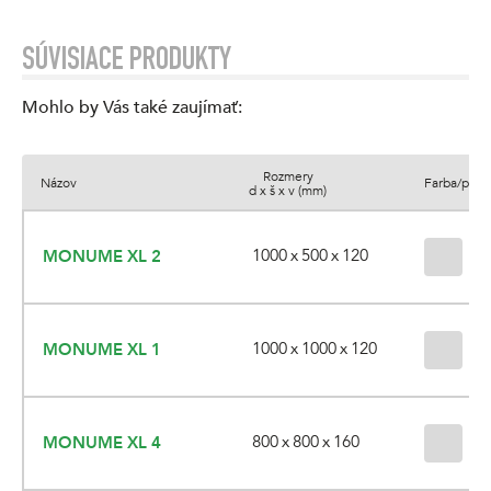
SÚVISIACE PRODUKTY
Mohlo by Vás také zaujímať
:
Rozmery
Názov
Farba/povr
d x š x v (mm)
1000 x 500 x 120
MONUME XL 2
3 
1000 x 1000 x 120
MONUME XL 1
3 
800 x 800 x 160
MONUME XL 4
3 