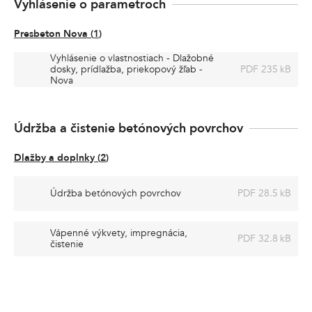
Vyhlásenie o parametroch
Presbeton Nova
(
1
)
Vyhlásenie o vlastnostiach - Dlažobné
dosky, prídlažba, priekopový žľab -
PDF 235 kB
Nova
Údržba a čistenie betónových povrchov
Dlažby a doplnky
(
2
)
Údržba betónových povrchov
PDF 28.5 kB
Vápenné výkvety, impregnácia,
PDF 32.8 kB
čistenie