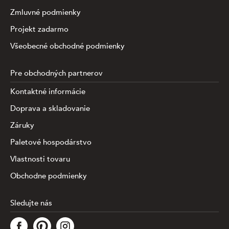
Zmluvné podmienky
Projekt zadarmo
Všeobecné obchodné podmienky
Pre obchodných partnerov
Kontaktné informácie
Doprava a skladovanie
Záruky
Paletové hospodárstvo
Vlastnosti tovaru
Obchodne podmienky
Sledujte nás
Táto stránka využíva súbory cookies na zhromažďovanie a
analýzu informácií o výkone a používaní webu,
zabezpečenie fungovania funkcií zo sociálnych médií