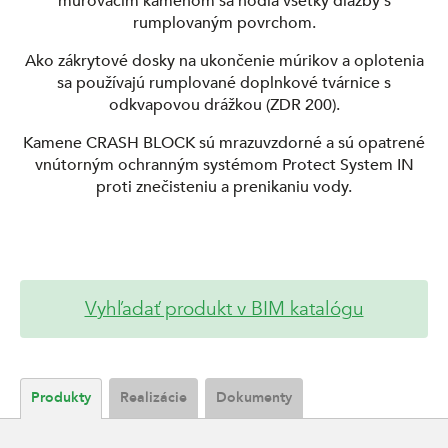
murovacím kameňom sa hodia všetky dlažby s
rumplovaným povrchom.
Ako zákrytové dosky na ukončenie múrikov a oplotenia
sa používajú rumplované doplnkové tvárnice s
odkvapovou drážkou (ZDR 200).
Kamene CRASH BLOCK sú mrazuvzdorné a sú opatrené
vnútorným ochranným systémom Protect System IN
proti znečisteniu a prenikaniu vody.
Vyhľadať produkt v BIM katalógu
Produkty
Realizácie
Dokumenty