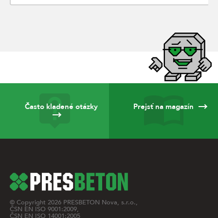
Často kladené otázky
Prejsť na magazín
© Copyright
2026
PRESBETON Nova, s.r.o.,
ČSN EN ISO 9001:2009,
ČSN EN ISO 14001:2005