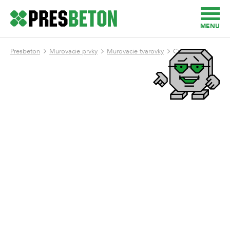
MENU
Presbeton
Murovacie prvky
Murovacie tvarovky
Crash block