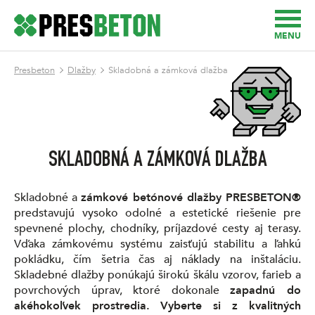
MENU
Presbeton
Dlažby
Skladobná a zámková dlažba
SKLADOBNÁ A ZÁMKOVÁ DLAŽBA
Skladobné a
zámkové betónové dlažby PRESBETON®
predstavujú vysoko odolné a estetické riešenie pre
spevnené plochy, chodníky, príjazdové cesty aj terasy.
Vďaka zámkovému systému zaisťujú stabilitu a ľahkú
pokládku, čím šetria čas aj náklady na inštaláciu.
Skladebné dlažby ponúkajú širokú škálu vzorov, farieb a
povrchových úprav, ktoré dokonale
zapadnú do
akéhokoľvek prostredia.
Vyberte si z kvalitných