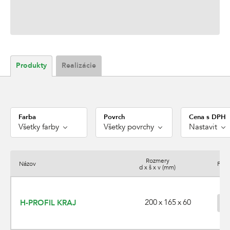
Produkty
Realizácie
Farba
Povrch
Cena s DPH
Všetky farby
Všetky povrchy
Nastavit
Rozmery
Názov
Farb
d x š x v (mm)
200 x 165 x 60
H-PROFIL KRAJ