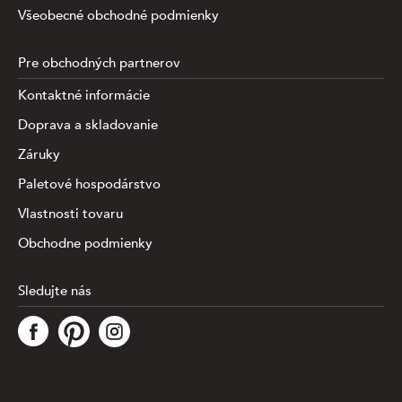
Všeobecné obchodné podmienky
Pre obchodných partnerov
Kontaktné informácie
Doprava a skladovanie
Záruky
Paletové hospodárstvo
Vlastnosti tovaru
Obchodne podmienky
Sledujte nás
Táto stránka využíva súbory cookies na zhromažďovanie a
analýzu informácií o výkone a používaní webu,
zabezpečenie fungovania funkcií zo sociálnych médií
a na zlepšenie a prispôsobenie obsahu a reklám. Ak
chcete bližšie špecifikovať, ktoré typy súborov máme
spracovávať, kliknite prosím na odkaz nižšie. Detailné