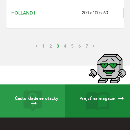
200 x 100 x 60
HOLLAND I
1
2
3
4
5
6
7
Často kladené otázky
Prejsť na magazín