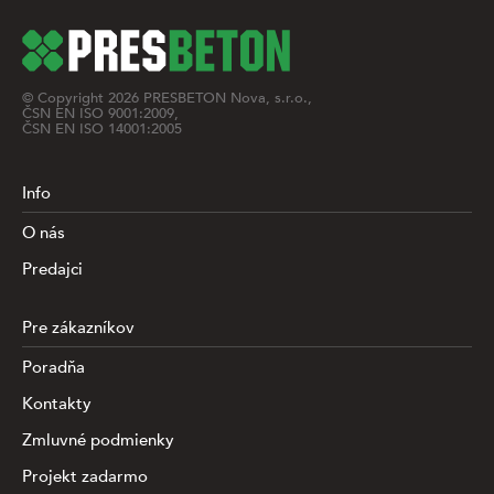
© Copyright
2026
PRESBETON Nova, s.r.o.,
ČSN EN ISO 9001:2009,
ČSN EN ISO 14001:2005
Info
O nás
Predajci
Pre zákazníkov
Poradňa
Kontakty
Zmluvné podmienky
Projekt zadarmo